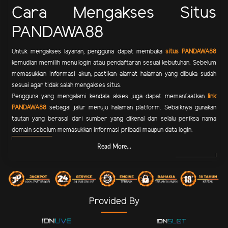
Cara Mengakses Situs
PANDAWA88
Untuk mengakses layanan, pengguna dapat membuka
situs PANDAWA88
kemudian memilih menu login atau pendaftaran sesuai kebutuhan. Sebelum
memasukkan informasi akun, pastikan alamat halaman yang dibuka sudah
sesuai agar tidak salah mengakses situs.
Pengguna yang mengalami kendala akses juga dapat memanfaatkan
link
PANDAWA88
sebagai jalur menuju halaman platform. Sebaiknya gunakan
tautan yang berasal dari sumber yang dikenal dan selalu periksa nama
domain sebelum memasukkan informasi pribadi maupun data login.
Read More...
Provided By