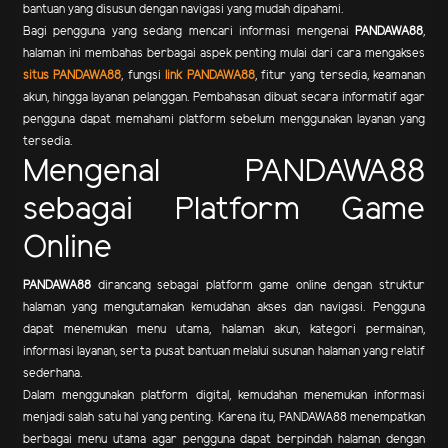
bantuan yang disusun dengan navigasi yang mudah dipahami.
Bagi pengguna yang sedang mencari informasi mengenai
PANDAWA88
,
halaman ini membahas berbagai aspek penting mulai dari cara mengakses
situs PANDAWA88
, fungsi
link PANDAWA88
, fitur yang tersedia, keamanan
akun, hingga layanan pelanggan. Pembahasan dibuat secara informatif agar
pengguna dapat memahami platform sebelum menggunakan layanan yang
tersedia.
Mengenal PANDAWA88
sebagai Platform Game
Online
PANDAWA88
dirancang sebagai platform game online dengan struktur
halaman yang mengutamakan kemudahan akses dan navigasi. Pengguna
dapat menemukan menu utama, halaman akun, kategori permainan,
informasi layanan, serta pusat bantuan melalui susunan halaman yang relatif
sederhana.
Dalam menggunakan platform digital, kemudahan menemukan informasi
menjadi salah satu hal yang penting. Karena itu, PANDAWA88 menempatkan
berbagai menu utama agar pengguna dapat berpindah halaman dengan