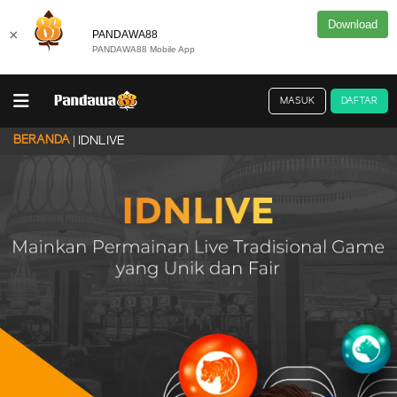
Download
×
PANDAWA88
PANDAWA88 Mobile App
MASUK
DAFTAR
BERANDA
IDNLIVE