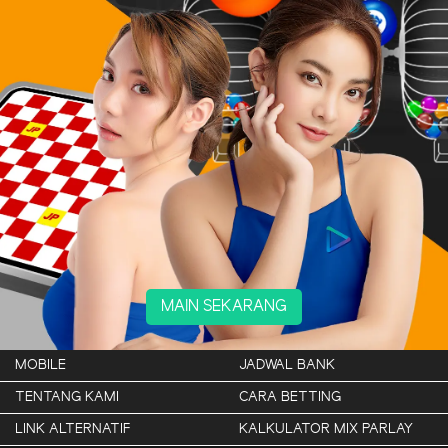
MAIN SEKARANG
MOBILE
JADWAL BANK
TENTANG KAMI
CARA BETTING
LINK ALTERNATIF
KALKULATOR MIX PARLAY