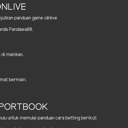
DNLIVE
njutkan panduan game idnlive
randa Pandawa88.
n di mainkan.
lamat bermain.
SPORTBOOK
ahulu untuk memulai panduan cara betting berikut: