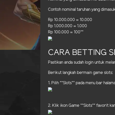
Contoh nominal taruhan yang dimasuk
Rp 10.000.000 = 10.000
Rp 1.000.000 = 1.000
Rp 100.000 = 100""
CARA BETTING S
Pastikan anda sudah login untuk mel
Berikut langkah bermain game slots:
1. Pilih ""Slots"" pada menu bar halam
2. Klik ikon Game ""Slots"" favorit k