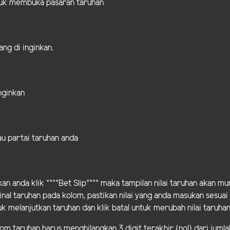
ntuk membuka pasaran taruhan
ang di inginkan.
inginkan
u partai taruhan anda
kan anda klik """"Bet Slip"""" maka tampilan nilai taruhan akan m
nal taruhan pada kolom, pastikan nilai yang anda masukan sesua
ntuk melanjutkan taruhan dan klik batal untuk merubah nilai taruhan
m taruhan harus menghilangkan 3 digit terakhir (nol) dari jumla