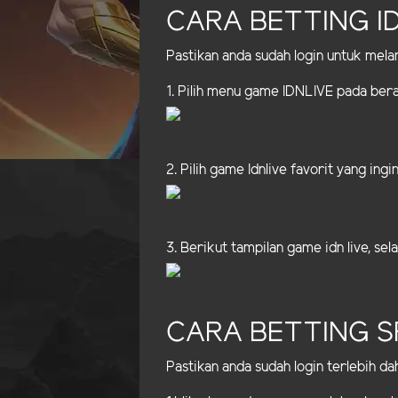
CARA BETTING I
Pastikan anda sudah login untuk mela
1. Pilih menu game IDNLIVE pada be
2. Pilih game Idnlive favorit yang ingi
3. Berikut tampilan game idn live, se
CARA BETTING 
Pastikan anda sudah login terlebih d