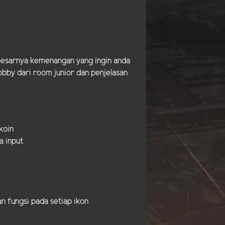
n besarnya kemenangan yang ingin anda
lobby dari room junior dan penjelasan
koin
a input
n fungsi pada setiap ikon