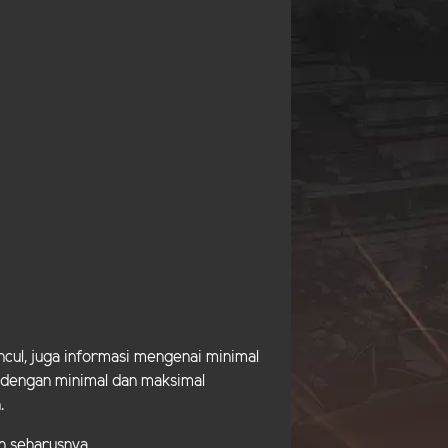
uncul, juga informasi mengenai minimal
i dengan minimal dan maksimal
.
h seharusnya.