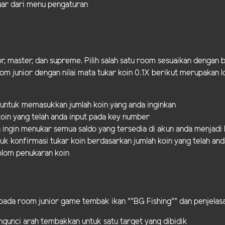
eluar dari menu pengaturan
ior, master, dan supreme. Pilih salah satu room sesuaikan denga
oom junior dengan nilai mata tukar koin 0.1X berikut merupakan 
untuk memasukkan jumlah koin yang anda inginkan
koin yang telah anda input pada key number
 ingin menukar semua saldo yang tersedia di akun anda menjadi 
uk konfirmasi tukar koin berdasarkan jumlah koin yang telah and
kolom penukaran koin
pada room junior game tembak ikan ""BG Fishing"" dan penjelasa
gunci arah tembakkan untuk satu target yang dibidik