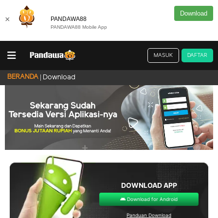
Download
×
PANDAWA88
PANDAWA88 Mobile App
MASUK
DAFTAR
BERANDA
Download
DOWNLOAD APP
Download for Android
Panduan Download